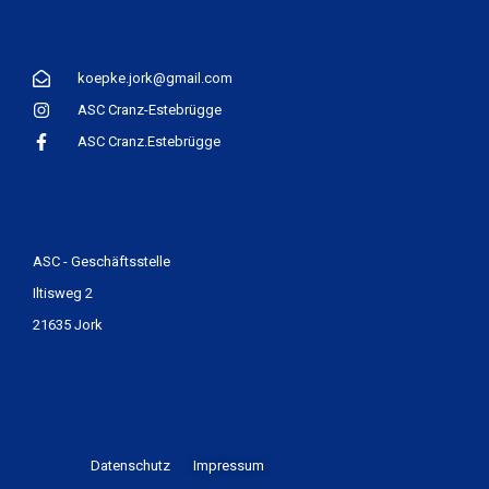
KONTAKT
koepke.jork@gmail.com
ASC Cranz-Estebrügge
ASC Cranz.Estebrügge
KONTAKT
ASC - Geschäftsstelle
Iltisweg 2
21635 Jork
Datenschutz
Impressum