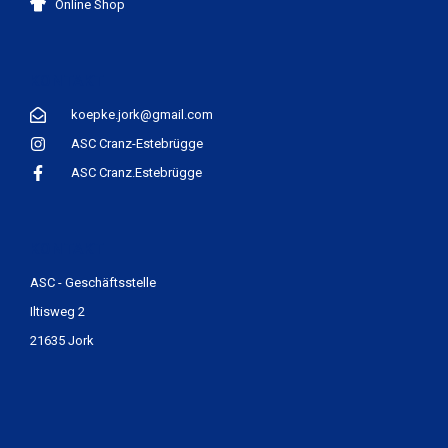
Online Shop
KONTAKT
koepke.jork@gmail.com
ASC Cranz-Estebrügge
ASC Cranz.Estebrügge
KONTAKT
ASC - Geschäftsstelle
Iltisweg 2
21635 Jork