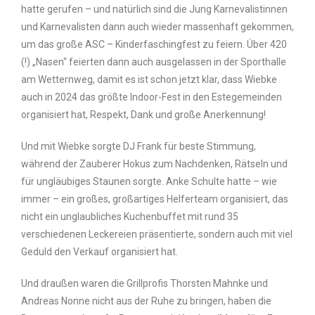
hatte gerufen – und natürlich sind die Jung Karnevalistinnen
und Karnevalisten dann auch wieder massenhaft gekommen,
um das große ASC – Kinderfaschingfest zu feiern. Über 420
(!) „Nasen“ feierten dann auch ausgelassen in der Sporthalle
am Wetternweg, damit es ist schon jetzt klar, dass Wiebke
auch in 2024 das größte Indoor-Fest in den Estegemeinden
organisiert hat, Respekt, Dank und große Anerkennung!
Und mit Wiebke sorgte DJ Frank für beste Stimmung,
während der Zauberer Hokus zum Nachdenken, Rätseln und
für ungläubiges Staunen sorgte. Anke Schulte hatte – wie
immer – ein großes, großartiges Helferteam organisiert, das
nicht ein unglaubliches Kuchenbuffet mit rund 35
verschiedenen Leckereien präsentierte, sondern auch mit viel
Geduld den Verkauf organisiert hat.
Und draußen waren die Grillprofis Thorsten Mahnke und
Andreas Nonne nicht aus der Ruhe zu bringen, haben die